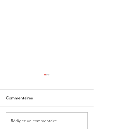
Commentaires
Nous y sommes 
Rédigez un commentaire...
Plus que 22 places aux
conférences !