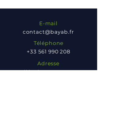
E-mail
contact@bayab.fr
Téléphone
+33 561 990 208
Adresse
6 allée de Longueterre,
31850 Montrabe, France