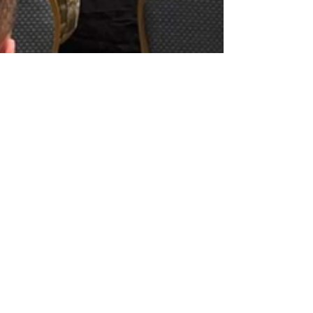
16 juin 2023
JCAMS 2023 - L'usinage
de réparation
composites par BAYAB
E-mail